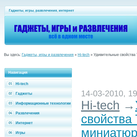
Гаджеты
,
игры
,
развлечения
,
интернет
Вы здесь:
Гаджеты, игры и развлечения
»
Hi-tech
» Удивительные свойства 
Навигация
Hi-tech
14-03-2010, 19
Гаджеты
Hi-tech
→
Информационные технологии
Развлечения
свойства 
Интернет
миниатюр
Игры