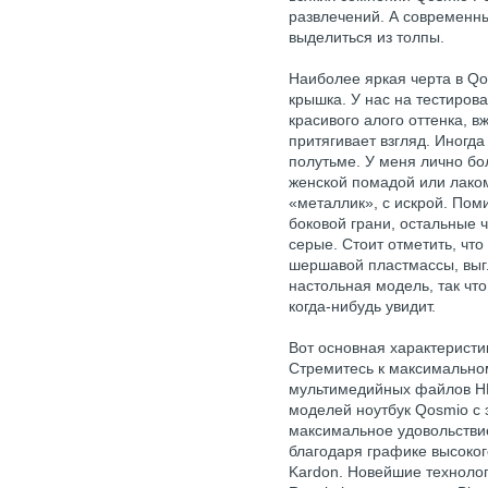
развлечений. А современн
выделиться из толпы.
Наиболее яркая черта в Qo
крышка. У нас на тестиров
красивого алого оттенка, 
притягивает взгляд. Иногда
полутьме. У меня лично бо
женской помадой или лаком
«металлик», с искрой. Пом
боковой грани, остальные 
серые. Стоит отметить, что
шершавой пластмассы, выг
настольная модель, так что
когда-нибудь увидит.
Вот основная характеристик
Стремитесь к максимально
мультимедийных файлов H
моделей ноутбук Qosmio с 
максимальное удовольстви
благодаря графике высоко
Kardon. Новейшие техноло