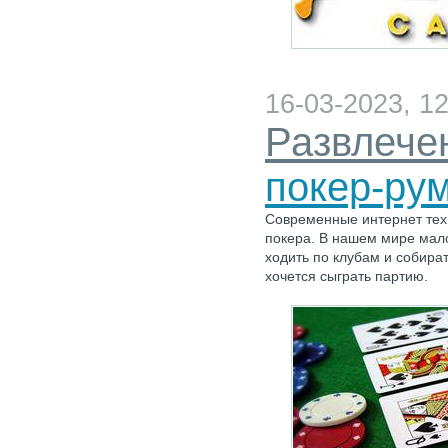
16-03-2023, 12
Развлече
покер-ру
Современные интернет тех
покера. В нашем мире мало
ходить по клубам и собира
хочется сыграть партию.