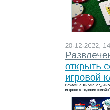
20-12-2022, 14
Развлече
открыть 
игровой 
Возможно, вы уже задумыва
игорное заведение онлайн