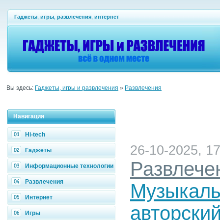
Гаджеты
,
игры
,
развлечения
,
интернет
Вы здесь:
Гаджеты, игры и развлечения
»
Развлечения
Навигация
Hi-tech
26-10-2025, 17
Гаджеты
Развлече
Информационные технологии
Развлечения
Музыкаль
Интернет
авторский
Игры