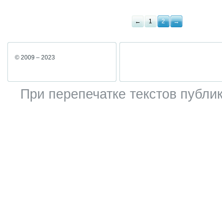
←
1
2
→
© 2009 – 2023
При перепечатке текстов публик