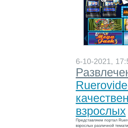
6-10-2021, 17:
Развлече
Ruerovide
качестве
взрослых
Представляем портал Ruero
взрослых различной темати