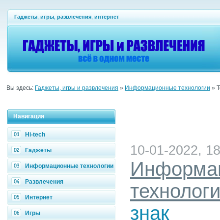
Гаджеты
,
игры
,
развлечения
,
интернет
Вы здесь:
Гаджеты, игры и развлечения
»
Информационные технологии
» Т
Навигация
Hi-tech
10-01-2022, 18
Гаджеты
Информа
Информационные технологии
Развлечения
технолог
Интернет
знак
Игры